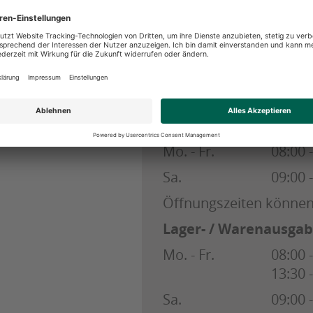
mbH Co. KG
Öffnungszeiten
Einzelhandel / Heim
Mo. - Fr.
08:00 
Sa.
09:00 
Öffnungszeiten könne
Lager- / Warenausga
Mo. - Fr.
08:00 
13:30 
Sa.
09:00 