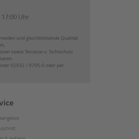
- 17:00 Uhr
meiden und gleichbleibende Qualität
en,
türen sowie Terrasse u. Sichtschutz
nbaren.
unter 02932 / 9705-0 oder per
vice
ceangebot
uschnitt
kt & Anfahrt