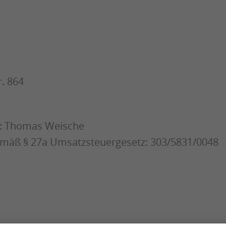
. 864
r: Thomas Weische
mäß § 27a Umsatzsteuergesetz: 303/5831/0048