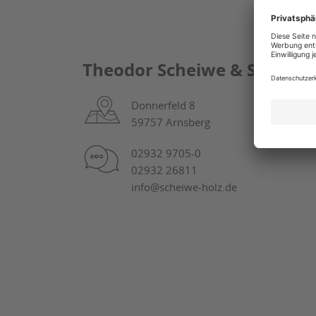
Theodor Scheiwe & Sohn G
Donnerfeld 8
59757 Arnsberg
02932 9705-0
02932 26811
info@scheiwe-holz.de